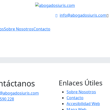
info@abogadosiuris.com
ios
Sobre Nosotros
Contacto
Intelligence Law
Health Care Law
ntáctanos
Enlaces Útiles
Sobre Nosotros
@abogadosiuris.com
Contacto
590 228
Accesibilidad Web
Mapa Web